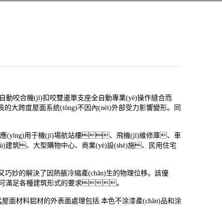
有自動咬合機(jī)扣咬雙邊單支座全自動專業(yè)操作縫合而
大跨度屋面系統(tǒng)不因內(nèi)外部受力影響變形。同
yīng)用于機(jī)場航站樓、飛機(jī)維修庫、車
筑、大型購物中心、商業(yè)設(shè)施、民用住宅
又巧妙的解決了因熱脹冷縮產(chǎn)生的物理位移。該優
īng)可滿足各種建筑形式的要求。
錳屋面材料鋁材的外表面處理包括:本色不涂漆產(chǎn)品和涂