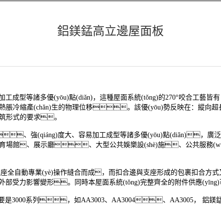
鋁鎂錳高立邊屋面板
等諸多優(yōu)點(diǎn)，這種屋面系統(tǒng)的270°咬合工藝皆
產(chǎn)生的物理位移。該優(yōu)勢反映在：縱向超長的
種建筑形式的要求。
強(qiáng)度大、容易加工成型等諸多優(yōu)點(diǎn)，廣泛應(
、展示廳、大型公共娛樂設(shè)施、公共服務(wù)建
單支座全自動專業(yè)操作縫合而成，而扣合邊與支座形成的包裹扣合方式
nèi)外部受力影響變形。同時本屋面系統(tǒng)完整齊全的附件供應(y
00系列，如AA3003、AA3004、AA3005， 鋁鎂