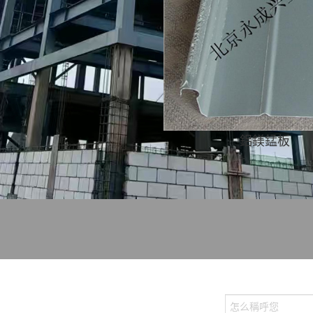
鋁鎂錳板
55