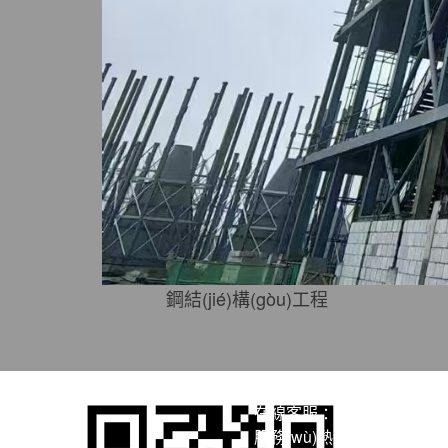
鋼結(jié)構(gòu)工程
在線客服 ：
服務(wù)熱線：
139117771