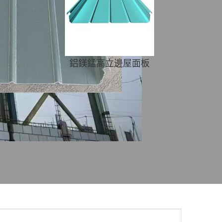
鋁鎂錳高立邊屋面板