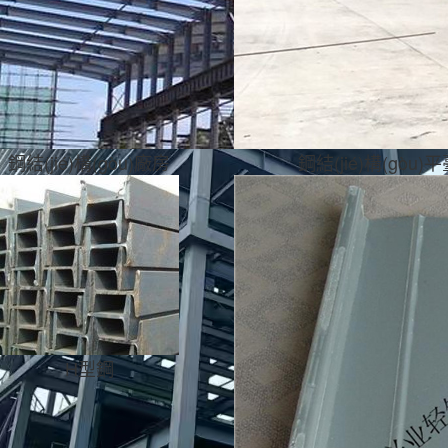
鋼結(jié)構(gòu)廠房
鋼結(jié)構(gòu)
H型鋼