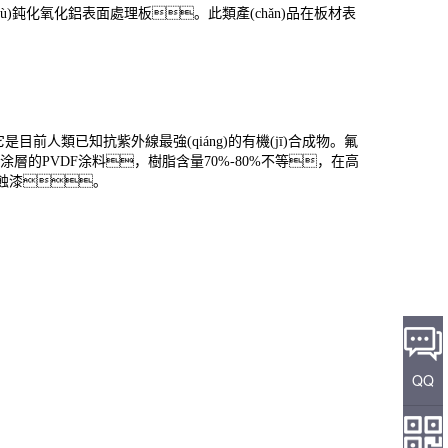
預(yù)鈍化氧化鋁表面處理板。此類產(chǎn)品在板材表
前人類已知抗紫外線最強(qiáng)的有機(jī)合成物。氟
涂層的PVDF涂料，樹脂含量70%-80%不等，在高
涂防蝕漆。
QQ