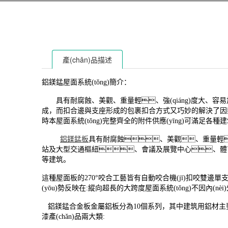
產(chǎn)品描述
鋁鎂錳屋面系統(tǒng)簡介：
具有耐腐蝕、美觀、重量輕、強(qiáng)度大、容易加工成型
成，而扣合邊與支座形成的包裹扣合方式又巧妙的解決了因熱脹冷縮
時本屋面系統(tǒng)完整齊全的附件供應(yīng)可滿足各
鋁鎂錳板
具有耐腐蝕、美觀、重量輕、
站及大型交通樞紐、會議及展覽中心、體育場館
等建筑。
這種屋面板的270°咬合工藝皆有自動咬合機(jī)扣咬雙邊
(yōu)勢反映在:縱向超長的大跨度屋面系統(tǒng)不因內(
鋁鎂錳合金板金屬鋁板分為10個系列，其中建筑用鋁材主要是30
漆產(chǎn)品兩大類: