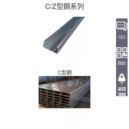
C/Z型鋼系列
QQ
微信
C型鋼
返回
頂部