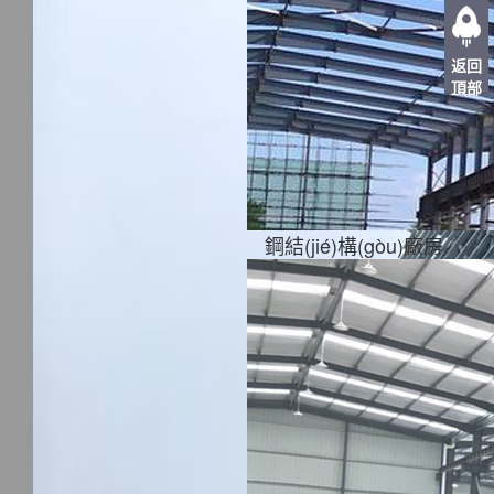
返回
頂部
鋼結(jié)構(gòu)廠房