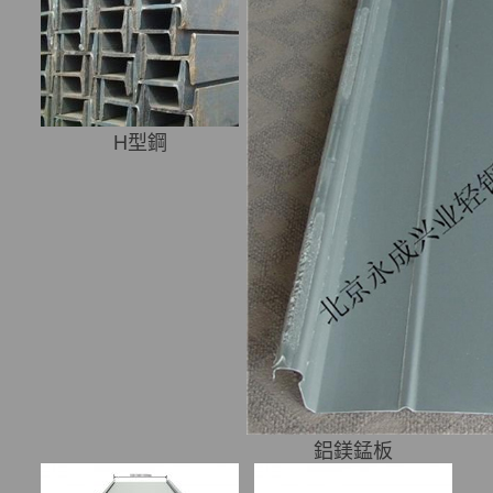
H型鋼
鋁鎂錳板