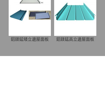
鋁鎂錳矮立邊屋面板
鋁鎂錳高立邊屋面板
在線客服 ：
服務(wù)熱線：
13911777155
電子郵箱: yongcheng155@163.com
公司地址：北京市順義區(qū)高麗營(yíng)鎮(zhèn)張喜莊
村
北京永成興業(yè)鋼結(jié)構(gòu)有限公司是集設(shè)計
(jì)、制造、銷售、安裝于一體的輕鋼結(jié)構