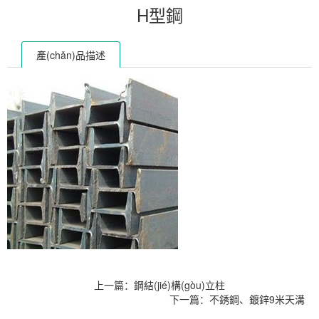
H型鋼
產(chǎn)品描述
上一篇：鋼結(jié)構(gòu)立柱
下一篇：不銹鋼、鍍鋅9米天溝