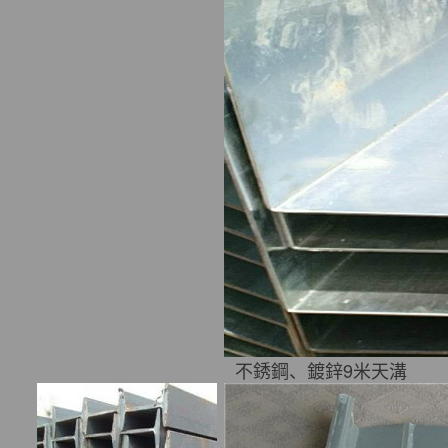
不銹鋼、鍍鋅9米天溝