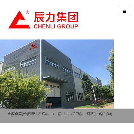
永成興業(yè)鋼結(jié)構(gòu)
>
產(chǎn)品中心
>
鋼結(jié)構(gòu)