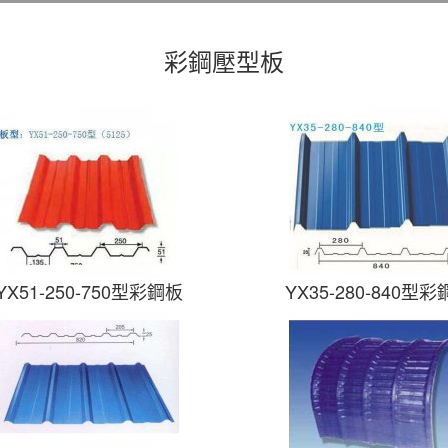
彩鋼壓型板
YX51-250-750型彩鋼板
YX35-280-840型