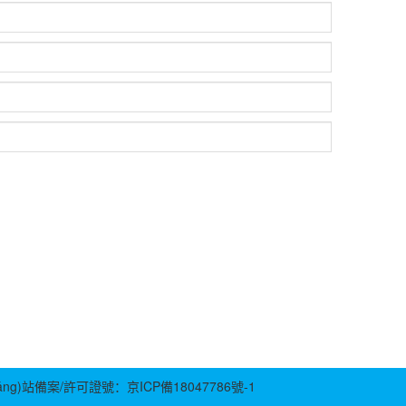
ǎng)站備案/許可證號：
京ICP備18047786號-1