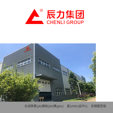
首頁
關(guān)于我們
產(chǎn)品
永成興業(yè)鋼結(jié)構(gòu)
>
產(chǎn)品中心
>
彩鋼壓型板