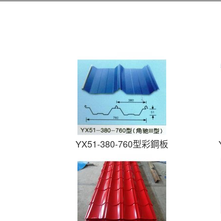
YX51-380-760型彩鋼板