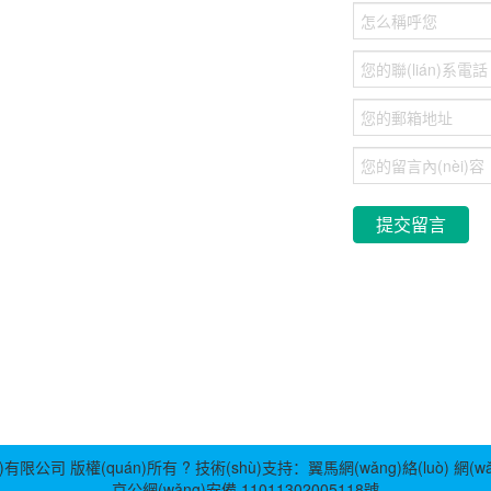
55
163.com
)高麗營鎮(zhèn)張喜莊村
(shè)計、制造、銷
、彩鋼復(fù)合制品的大型企業
板,組合樓板,鋁錳板,北京鋼結(jié)構
)構(gòu)制作安裝,輕鋼結(jié)構(gòu),鋼
?
gòu)有限公司 版權(quán)所有 ? 技術(shù)支持：
翼馬網(wǎng)絡(luò)
網(w
京公網(wǎng)安備 11011302005118號