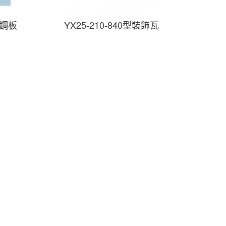
彩鋼板
YX25-210-840型裝飾瓦