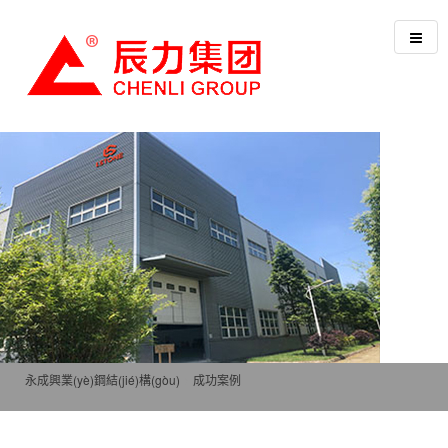
永成興業(yè)鋼結(jié)構(gòu)
>
成功案例