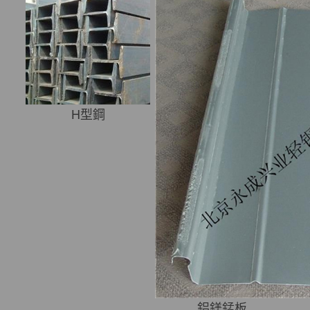
H型鋼
鋁鎂錳板