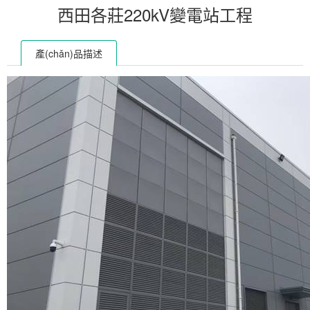
西田各莊220kV變電站工程
產(chǎn)品描述