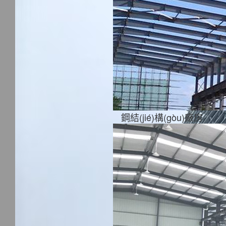
鋼結(jié)構(gòu)廠房