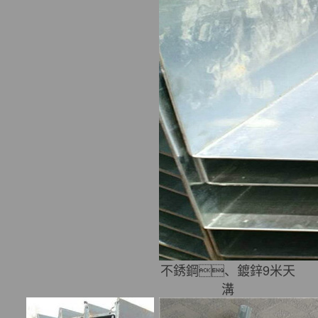
不銹鋼、鍍鋅9米天
溝