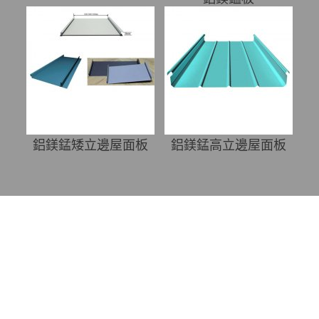
鋁鎂錳矮立邊屋面板
鋁鎂錳高立邊屋面板
在線客服 ：
服務(wù)熱線：
13911777155
電子郵箱: yongcheng155@163.com
公司地址：北京市順義區(qū)高麗營鎮(zhèn)張喜莊村
北京永成興業(yè)鋼結(jié)構(gòu)有限公司是集設(shè)
計、制造、銷售、安裝于一體的輕