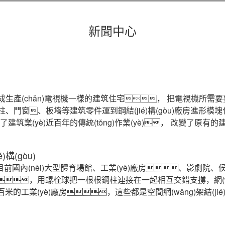
新聞中心
形象的比喻成生產(chǎn)電視機一樣的建筑住宅， 把電視
n)的橫梁、立柱、門窗、板墻等建筑零件運到鋼結(jié)構(gòu)廠房
建筑業(yè)近百年的傳統(tǒng)作業(yè)， 改變了原有的
)構(gòu)
ié)構(gòu)是目前國內(nèi)大型體育場館、工業(yè)廠房
力，用螺栓球把一根根鋼柱連接在一起相互交錯支撐，網(wǎng
(yè)廠房，這些都是空間網(wǎng)架結(jié)構(gò