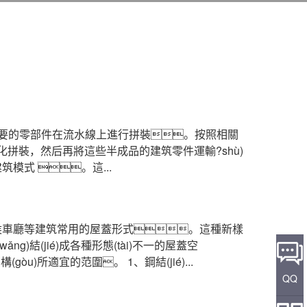
機所需要要的零部件在流水線上進行拼裝。按照相關
進形模塊化拼裝，然后再將這些半成品的建筑零件運輸?shù)
建筑模式 。這...
、影劇院、侯車廳等建筑常用的屋蓋形式。這種新樣
)結(jié)成各種形態(tài)不一的屋蓋空
u)所適宜的范圍。 1、鋼結(jié)...
QQ