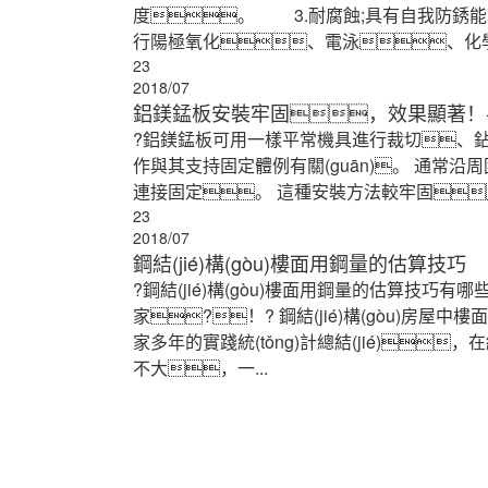
度。 3.耐腐蝕;具有自我防銹
行陽極氧化、電泳、化學(xu
23
2018/07
鋁鎂錳板安裝牢固，效果顯著！-永
?鋁鎂錳板可用一樣平常機具進行裁切、鉆
作與其支持固定體例有關(guān)。 通
連接固定。 這種安裝方法較牢固、
23
2018/07
鋼結(jié)構(gòu)樓面用鋼量的估算技巧
?鋼結(jié)構(gòu)樓面用鋼量的估算技巧有
家?！? 鋼結(jié)構(gòu)房屋中樓面結(
家多年的實踐統(tǒng)計總結(jié)，在結
不大，一...