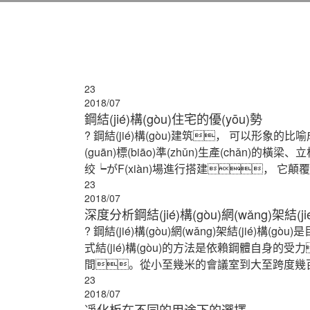
23
2018/07
鋼結(jié)構(gòu)住宅的優(yōu)勢
? 鋼結(jié)構(gòu)建筑， 可以
(guān)標(biāo)準(zhǔn)生產(chǎ
绞┕がF(xiàn)場進行搭建， 它顛覆了
23
2018/07
深度分析鋼結(jié)構(gòu)網(wǎng)架結(jié
? 鋼結(jié)構(gòu)網(wǎng)架結(j
式結(jié)構(gòu)的方法是依賴鋼體自身的受
間。從小至幾米的會議室到大至跨度幾百米的工業
23
2018/07
凈化板在不同的用途下的選擇