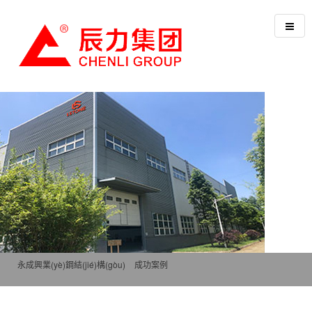
永成興業(yè)鋼結(jié)構(gòu)
>
成功案例