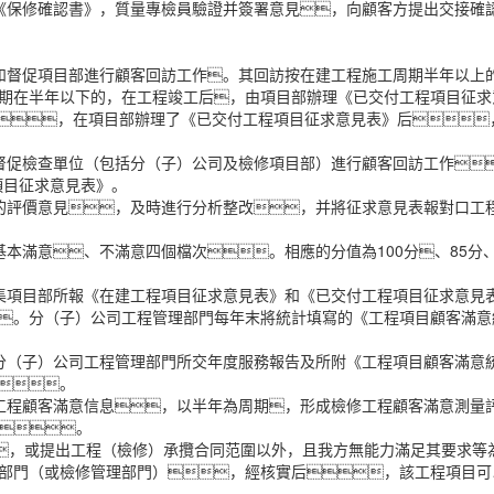
《保修確認書》，質量專檢員驗證并簽署意見，向顧客方提出交接確
和督促項目部進行顧客回訪工作。其回訪按在建工程施工周期半年以上
期在半年以下的，在工程竣工后，由項目部辦理《已交付工程項目征求
的工程，在項目部辦理了《已交付工程項目征求意見表》后
督促檢查單位（包括分（子）公司及檢修項目部）進行顧客回訪工作
工程項目征求意見表》。
的評價意見，及時進行分析整改，并將征求意見表報對口工
本滿意、不滿意四個檔次。相應的分值為100分、85分
集項目部所報《在建工程項目征求意見表》和《已交付工程項目征求意見
。分（子）公司工程管理部門每年末將統計填寫的《工程項目顧客滿意
分（子）公司工程管理部門所交年度服務報告及所附《工程項目顧客滿意
。
工程顧客滿意信息，以半年為周期，形成檢修工程顧客滿意測量
序》。
，或提出工程（檢修）承攬合同范圍以外，且我方無能力滿足其要求
部門（或檢修管理部門），經核實后，該工程項目可