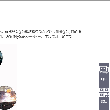
成興業(yè)鋼結構崇尚為客戶提供優(yōu)質的服
問、方案優(yōu)化、工程設計、加工制
QQ
微信