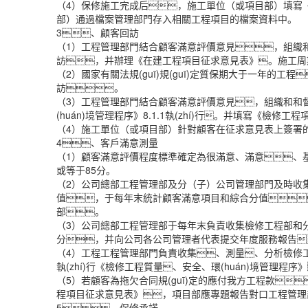
（4）保修施工完成后，施工單位（或項目部）填寫
部）通過檔案管理部門存入相關工程項目的檔案資料中。
3、顧客回訪
（1）工程管理部門結合顧客滿意評價意見，組織
訪，并辦理《在建工程項目征求意見表》。施工周
（2）國家有關法規(guī)規(guī)定質保期大于一年
訪。
（3）工程管理部門結合顧客滿意評價意見，組織和和
(huán)境管理程序》8.1.1執(zhí)行。并填寫《檢修
（4）施工單位（或項目部）針對顧客在征求意見表上簽署
4、客戶滿意測量
（1）顧客滿意評價程度標準確定為很滿意、滿意、基
或等于85分。
（2）公司總部工程管理部及分（子）公司管理部門及時收
值，于每年末統計顧客滿意項目和綜合分值
部。
（3）公司總部工程管理部于每年末負責收集檢修工程部和
分，并向公司各公司管理者代表提交年度服務報告
（4）工程工程管理部門負責收集、測量、分析檢修
執(zhí)行《檢修工程質量、安全、環(huán)境管理程
（5）若顧客為拖欠合同規(guī)定的應付我方工程款
程項目征求意見表》，項目部應專題報告對口工程管理
5、保修承諾