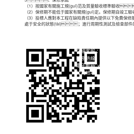
（1）按國家有關施工規(guī)范及質量驗收標準驗收
（2）保修期不能低于國家有關規(guī)定。保修期自竣
（3）投標人應對本工程在缺陷責任期內提供以下免費保修服
處于安全的狀態(tài)；進行周期性測試及檢查部
在線客服 ：
服務熱線：
13911777155
電子郵箱: yongcheng155@
公司地址：北京市順義區(qū
北京永成興業(yè)鋼結構有限公司是集設計