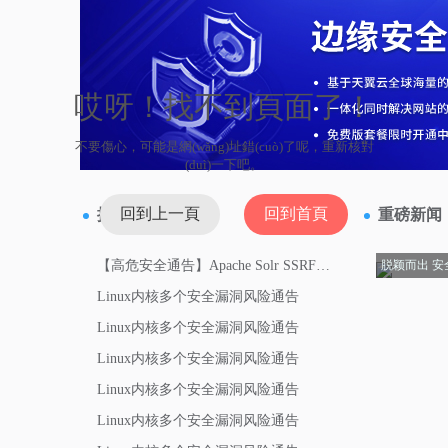
哎呀！找不到頁面了！
不要傷心，可能是網(wǎng)址錯(cuò)了呢，重新核對
(duì)一下吧。
回到上一頁
回到首頁